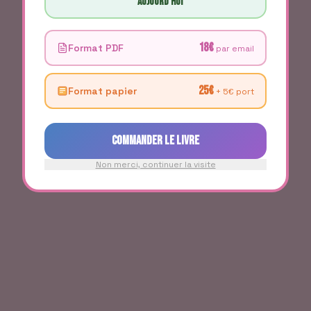
aujourd'hui
18
€
Format PDF
par email
25
€
Format papier
+
5
€ port
Commander le livre
Non merci, continuer la visite