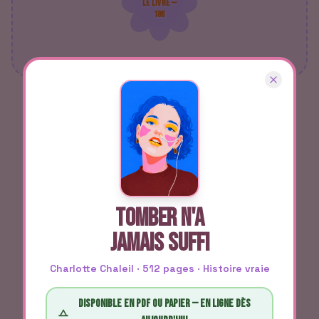
LE LIVRE —
18€
TOMBER N'A
JAMAIS SUFFI
Charlotte Chaleil · 512 pages · Histoire vraie
Disponible en PDF ou papier — en ligne dès